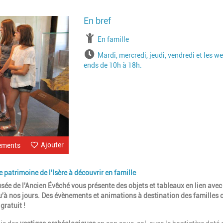
Image
à partir de
En famille
Horaires
Mardi, mercredi, jeudi, vendredi et les w
ends de 10h à 18h.
Ajouter
ements
e patrimoine de l'Isère à découvrir en famille
sée de l'Ancien Évêché vous présente des objets et tableaux en lien avec
jusqu'à nos jours. Des évènements et animations à destination des familles o
gratuit !