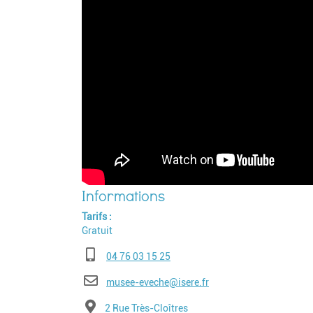
Tarifs
Gratuit
Téléphone
04 76 03 15 25
E-mail
musee-eveche@isere.fr
Adresse
2 Rue Très-Cloîtres