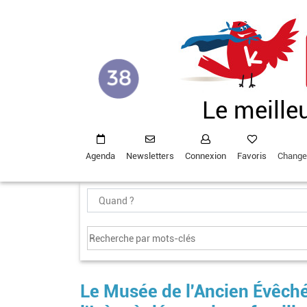
Aller
au
contenu
principal
Le meille
Agenda
Newsletters
Connexion
Favoris
Change
Le Musée de l'Ancien Évêché 