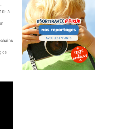
ʳ
 10h à
un
ochains
g de