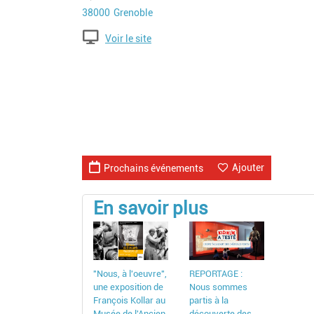
Code postal
Ville
38000
Grenoble
Voir le site
Ajouter
Prochains événements
En savoir plus
"Nous, à l'oeuvre",
REPORTAGE :
une exposition de
Nous sommes
François Kollar au
partis à la
Musée de l'Ancien
découverte des