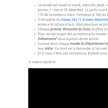
Le musée est ouvert le mardi, mercredi, jeudi, 
janvier, 1ᵉʳ mai et 25 décembre. Le jardin ouvr
17h de novembre à mars. Fermeture à 16h les 
Il fait partie du
réseau des 11 musées départe
accès à la culture à tous. Alors pourquoi se pri
Chaque
premier dimanche du mois
, profitez d
Pour ne rien louper des animations du musée, 
évènements"
sous la photo de cet article.
Comme dans chaque
musée du Département de 
leur
visite
! Ce livret est à demander à l'accueil
Et si vous n'êtes pas convaincus, Kidiklik vous
© Valérie Gaillard