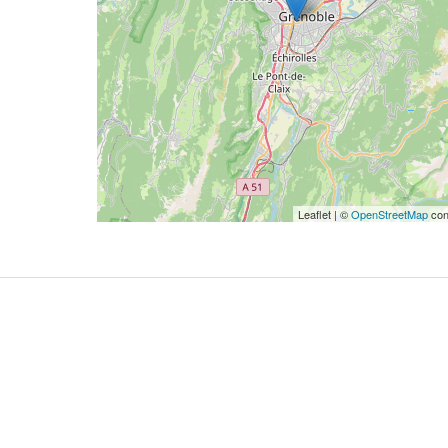
Leaflet | ©
OpenStreetMap
con