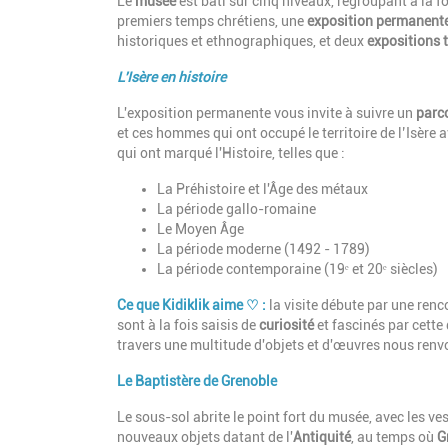
Le
musée
est bâti sur cinq niveaux, regroupant à la f
premiers temps chrétiens, une
exposition permanent
historiques et ethnographiques, et deux
expositions 
L'Isère en histoire
L'exposition permanente vous invite à suivre un
parc
et ces hommes qui ont occupé le territoire de l’Isère 
qui ont marqué l'Histoire, telles que :
La Préhistoire et l'Âge des métaux
La période gallo-romaine
Le Moyen Âge
La période moderne (1492 - 1789)
La période contemporaine (19ᵉ et 20ᵉ siècles)
Ce que Kidiklik aime ♡ :
la visite débute par une renc
sont à la fois saisis de
curiosité
et fascinés par cette
travers une multitude d'objets et d'œuvres nous renvo
Le Baptistère de Grenoble
Le sous-sol abrite le point fort du musée, avec les v
nouveaux objets datant de l'
Antiquité
, au temps où
G