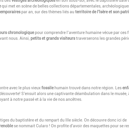
ois des
vestiges archéologiques
en son sous-sol, avec le baptistère daté 
e
qui met en scène de belles collections départementales, archéologique
temporaires
par an, sur des thèmes liés au
territoire de l'Isère et son pat
ours chronologique
pour comprendre l’aventure humaine vécue par ces
avant nous. Ainsi,
petits et grands visiteurs
traverserons les grandes pér
ontre avec le plus vieux
fossile
humain trouvé dans notre région. Les
enf
 découverte! S'ensuit alors une captivante déambulation dans le musée, 
yant à notre passé et à la vie de nos ancêtres.
estiges du baptistère et du rempart du
III
e siècle. On découvre donc ici de
renoble
se nommait Cularo ! On profite d'avoir des maquettes pour se re