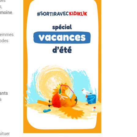
des
s,
rimoine
.
 femmes
iodes
ants
à
situer