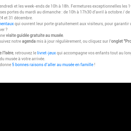
vendredi et les week-ends de 10h à 18h. Fermetures exceptionnelles les 1ᵉ
e ses portes du mardi au dimanche : de 10h à 17h30 d'avril à octobre / de
24 et 31 décembre.
mentaux
qui ouvrent leur porte gratuitement aux visiteurs, pour garantir 
ver ?
'une
visite guidée gratuite au musée
.
suivez notre
agenda
mis à jour régulièrement, ou cliquez sur l'
onglet "Pr
l'Isère
, retrouvez le
livret-jeux
qui accompagne vos enfants tout au lon
 du musée à votre arrivée.
donne
5 bonnes raisons d’aller au musée en famille
!