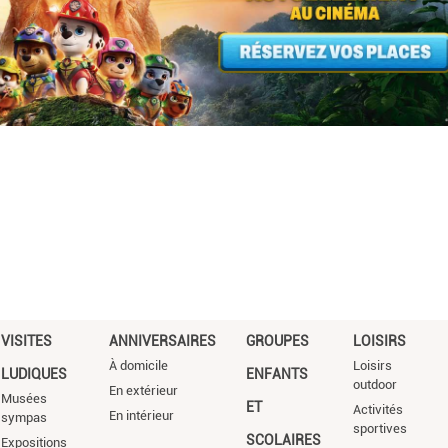
VISITES
ANNIVERSAIRES
GROUPES
LOISIRS
À domicile
Loisirs
LUDIQUES
ENFANTS
outdoor
En extérieur
Musées
ET
Activités
En intérieur
sympas
sportives
SCOLAIRES
Expositions