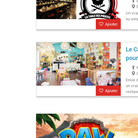
Un vra
ou simp
Ajouter
Le C
pour
Envie 
un vrai
Ajouter
restaur