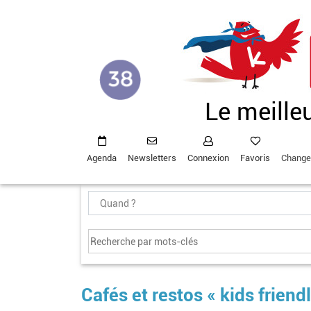
Aller
au
contenu
principal
Le meille
Agenda
Newsletters
Connexion
Favoris
Change
Cafés et restos « kids friendl