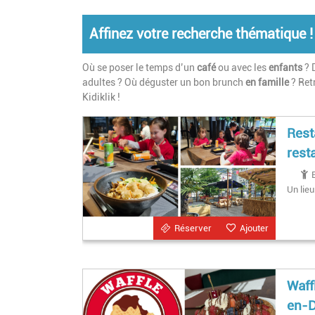
Affinez votre recherche thématique !
Où se poser le temps d’un
café
ou avec les
enfants
? 
adultes ? Où déguster un bon brunch
en famille
? Ret
Kidiklik !
Rest
rest
Un lieu
Réserver
Ajouter
Waff
en-