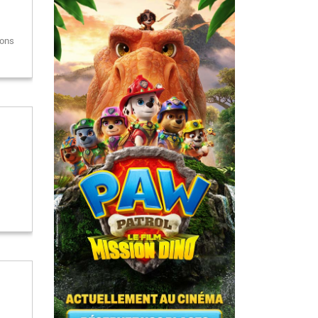
-
çons