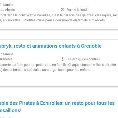
En famille
Les Abrets
Fermé le lundi
Du mardi au jeudi, et le dimanche: 14h
t dit dans le nom: Waffle Paradise, c'est le paradis des gaufres! classiques, fa
19h
s, en sucettes... Profitez d'une pause gourmande en famille aux Abrets.
Vendredi et samedi: 14h–18h30 /
20h30–22h30
abryk, resto et animations enfants à Grenoble
En famille
Grenoble
Ouvert 7j/7 en continu
asserie parfaite pour un petit resto en famille! Chaque dimanche (hors période
le) des animations spéciales sont organisées pour les enfants.
able des Pirates à Echirolles: un resto pour tous les
saillons!