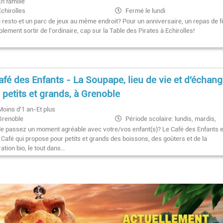
En famille
Échirolles
Fermé le lundi
Ouvert midi et soir du mardi au samed
i resto et un parc de jeux au même endroit? Pour un anniversaire, un repas de f
Uniquement midi le dimanche
lement sortir de l'ordinaire, cap sur la Table des Pirates à Echirolles!
afé des Enfants - La Soupape, lieu de vie et d'échan
 petits et grands, à Grenoble
Moins d'1 an-Et plus
Grenoble
Période scolaire: lundis, mardis,
jeudis, vendredis 9h-14h / mercredis,
de passez un moment agréable avec votre/vos enfant(s)? Le Café des Enfants 
samedis 9h-18h // Période vacances
 Café qui propose pour petits et grands des boissons, des goûters et de la
zone A: du lundi au samedi 9h-18h
ation bio, le tout dans…
Pagination