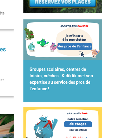
i
ête
ges
Groupes scolaires, centres de
loisirs, crèches : Kidiklik met son
est
expertise au service des pros de
l'enfance !