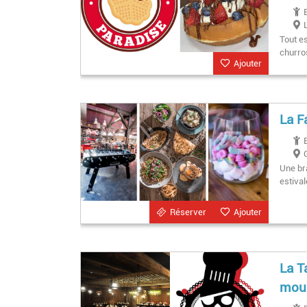
Tout es
churro
Ajouter
La F
Une br
estiva
Réserver
Ajouter
La T
mous