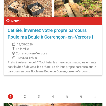
Ajouter
Cet été, inventez votre propre parcours
Roule ma Boule à Corrençon-en-Vercors !
12/08/2026
En famille
Corrençon-en-Vercors
10h30 à 12h30
Prêts à relever le défi ? Tout l'été, les mercredis matin, les enfants
sont invités à devenir les créateurs de leur propre parcours sur le
parcours en bois Roule ma Boule de Corrençon-en-Vercors…
Page
1
Page
2
Page
3
Page
4
Pagination
Page
5
Page
6
Page
››
courante
suivant