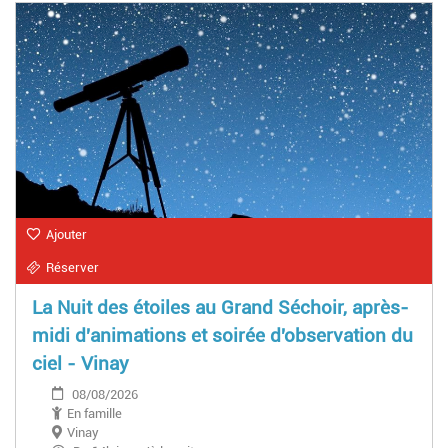
Ajouter
Réserver
La Nuit des étoiles au Grand Séchoir, après-
midi d'animations et soirée d'observation du
ciel - Vinay
08/08/2026
En famille
Vinay