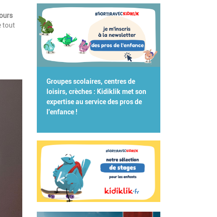
ours
 tout
Groupes scolaires, centres de
loisirs, crèches : Kidiklik met son
expertise au service des pros de
l'enfance !