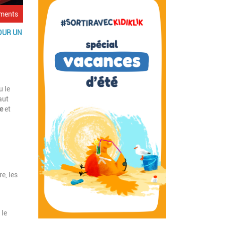
ements
OUR UN
u le
aut
e
et
e, les
 le