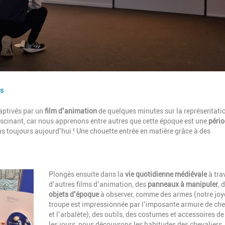
es
aptivés par un
film d’animation
de quelques minutes sur la représentatio
ascinant, car nous apprenons entre autres que cette époque est une
péri
s toujours aujourd’hui ! Une chouette entrée en matière grâce à des
Description
Plongés ensuite dans la
vie quotidienne médiévale
à tra
d’autres films d’animation, des
panneaux à manipuler
, 
objets d’époque
à observer, comme des armes (notre jo
troupe est impressionnée par l’imposante armure de che
et l’arbalète), des outils, des costumes et accessoires de
les jours, nous découvrons les habitudes des chevaliers,