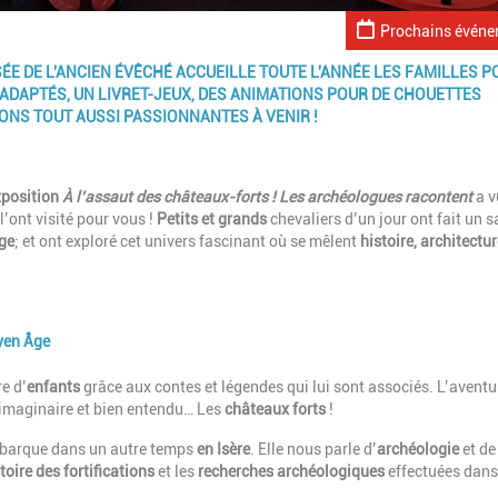
Prochains évén
SÉE DE L'ANCIEN ÉVÊCHÉ ACCUEILLE TOUTE L'ANNÉE LES FAMILLES P
 ADAPTÉS, UN LIVRET-JEUX, DES ANIMATIONS POUR DE CHOUETTES
IONS TOUT AUSSI PASSIONNANTES À VENIR !
xposition
À l’assaut des châteaux-forts ! Les archéologues racontent
a v
l’ont visité pour vous !
Petits et grands
chevaliers d’un jour ont fait un s
ge
; et ont exploré cet univers fascinant où se mêlent
histoire, architectur
oyen Âge
e d’
enfants
grâce aux contes et légendes qui lui sont associés. L’aventur
l’imaginaire et bien entendu… Les
châteaux forts
!
embarque dans un autre temps
en Isère
. Elle nous parle d’
archéologie
et de
stoire des fortifications
et les
recherches archéologiques
effectuées dans