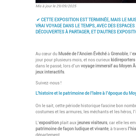
Mis à jour le 29/09/2025
Introduction
✔
CETTE EXPOSITION EST TERMINÉE, MAIS LE MU
VRAI VOYAGE DANS LE TEMPS, AVEC DES ESPACES
DÉCOUVERTES À PARTAGER, ET D'AUTRES EXPOSIT
Au cœur du
Musée de l’Ancien Évêché
à
Grenoble
, l’
e
jour pour plusieurs mois, et nos curieux
kidireporters
dans le passé, lors d’un
voyage immersif au Moyen Â
jeux interactifs
.
Suivez-nous !
L'histoire et le patrimoine de l'Isère à l’époque du M
Paragraphes
Description
On le sait, cette période historique fascine bon nombr
costumes et les armures, les méchants et les héros, 
L’
exposition
plait aux
jeunes visiteurs
, car elle les 
patrimoine
de façon ludique et vivante
, à travers
l’hi
département.