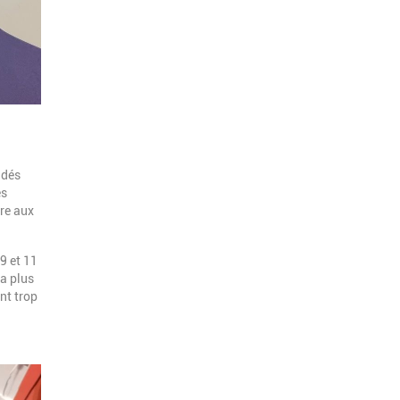
idés
es
dre aux
9 et 11
la plus
ent trop