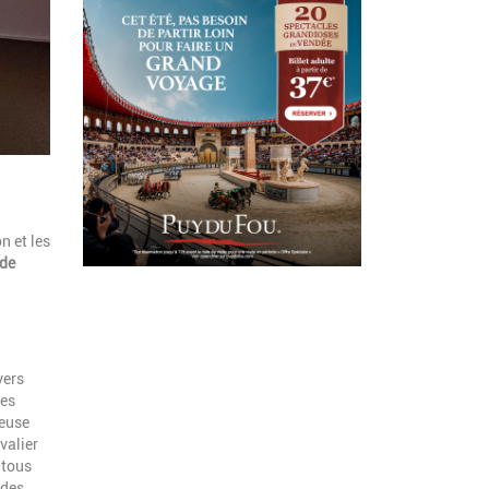
n et les
ode
vers
des
yeuse
valier
 tous
 des