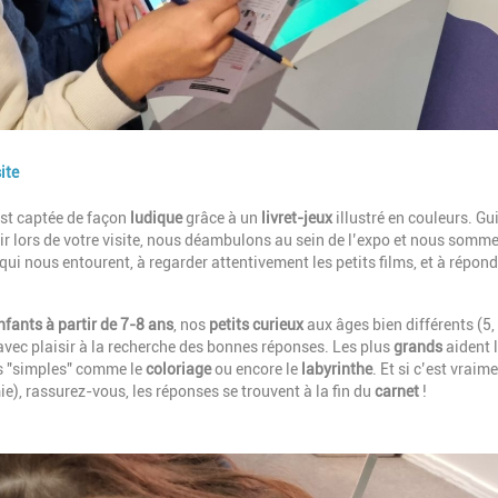
ite
 est captée de façon
ludique
grâce à un
livret-jeux
illustré en couleurs. Gu
r lors de votre visite, nous déambulons au sein de l’expo et nous somm
qui nous entourent, à regarder attentivement les petits films, et à répon
nfants à partir de 7-8 ans
, nos
petits curieux
aux âges bien différents (5, 
avec plaisir à la recherche des bonnes réponses. Les plus
grands
aident 
s "simples" comme le
coloriage
ou encore le
labyrinthe
. Et si c’est vraim
), rassurez-vous, les réponses se trouvent à la fin du
carnet
!