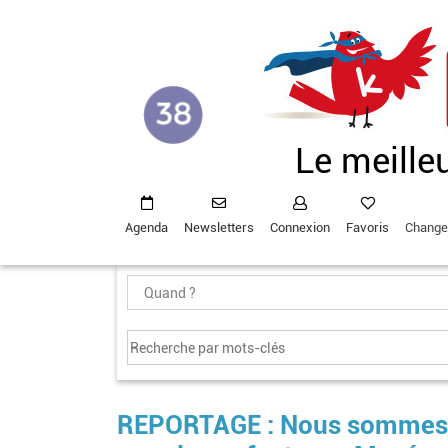
Aller
au
contenu
principal
Le meille
Agenda
Newsletters
Connexion
Favoris
Change
REPORTAGE : Nous sommes pa