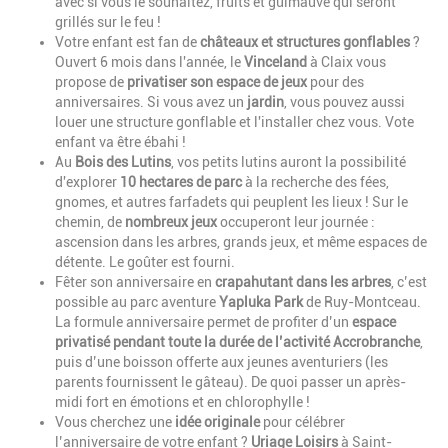
avec si vous le souhaitez, fruits et guimauve qui seront
grillés sur le feu !
Votre enfant est fan de
châteaux et structures gonflables
?
Ouvert 6 mois dans l'année, le
Vinceland
à Claix vous
propose de
privatiser son espace de jeux
pour des
anniversaires. Si vous avez un
jardin
, vous pouvez aussi
louer une structure gonflable et l'installer chez vous. Vote
enfant va être ébahi !
Au
Bois des Lutins
, vos petits lutins auront la possibilité
d'explorer
10 hectares de parc
à la recherche des fées,
gnomes, et autres farfadets qui peuplent les lieux ! Sur le
chemin, de
nombreux jeux
occuperont leur journée :
ascension dans les arbres, grands jeux, et même espaces de
détente. Le goûter est fourni.
Fêter son anniversaire en
crapahutant dans les arbres
, c’est
possible au parc aventure
Yapluka Park
de Ruy-Montceau.
La formule anniversaire permet de profiter d’un
espace
privatisé pendant toute la durée de l’activité Accrobranche
,
puis d’une boisson offerte aux jeunes aventuriers (les
parents fournissent le gâteau). De quoi passer un après-
midi fort en émotions et en chlorophylle !
Vous cherchez une
idée originale
pour célébrer
l’anniversaire de votre enfant ?
Uriage Loisirs
à Saint-