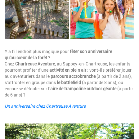
Description
Y a t'il endroit plus magique pour
fêter son anniversaire
qu'au cœur de la forêt
?
Chez
Chartreuse Aventure
, au Sappey-en-Chartreuse, les enfants
pourront profiter d'une
activité en plein air
: vont-ils préférer jouer
aux aventuriers dans le
parcours accrobranche
(à partir de 2 ans),
s'affronter en groupe dans
le battlefield
(à partir de 8 ans), ou
encore se défouler sur l'
aire de trampoline outdoor géante
(à partir
de 6 ans) ?
Un anniversaire chez Chartreuse Aventure
Image