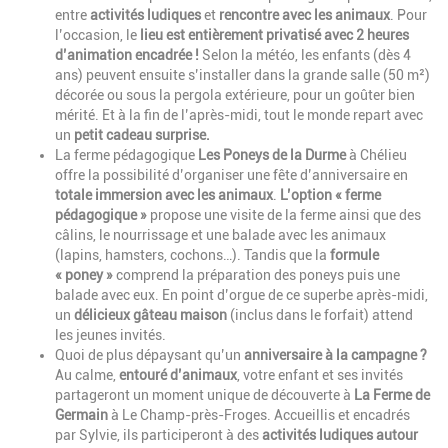
entre
activités ludiques
et
rencontre avec les animaux
. Pour
l’occasion, le
lieu est entièrement privatisé
avec 2 heures
d’animation encadrée !
Selon la météo, les enfants (dès 4
ans) peuvent ensuite s’installer dans la grande salle (
50 m²
)
décorée ou sous la pergola extérieure, pour un goûter bien
mérité. Et à la fin de l’après-midi, tout le monde repart avec
un
petit cadeau surprise.
La ferme pédagogique
Les Poneys de la Durme
à Chélieu
offre la possibilité d’organiser une fête d’anniversaire en
totale immersion avec les animaux
.
L’option « ferme
pédagogique »
propose une visite de la ferme ainsi que des
câlins, le nourrissage et une balade avec les animaux
(lapins, hamsters, cochons…). Tandis que la
formule
« poney »
comprend la préparation des poneys puis une
balade avec eux. En point d’orgue de ce superbe après-midi,
un
délicieux gâteau maison
(inclus dans le forfait) attend
les jeunes invités.
Quoi de plus dépaysant qu’un
anniversaire à la campagne ?
Au calme,
entouré d’animaux
, votre enfant et ses invités
partageront un moment unique de découverte à
La Ferme de
Germain
à Le Champ-près-Froges. Accueillis et encadrés
par Sylvie, ils participeront à des
activités ludiques autour