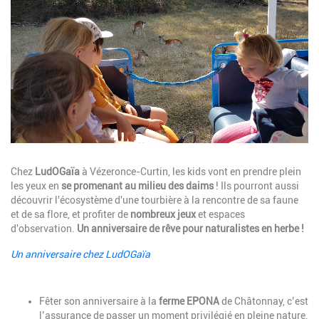
Description
Chez
LudOGaïa
à Vézeronce-Curtin, les kids vont en prendre plein
les yeux en
se promenant au milieu des daims
! Ils pourront aussi
découvrir l'écosystème d'une tourbière à la rencontre de sa faune
et de sa flore, et profiter de
nombreux jeux
et espaces
d'observation.
Un anniversaire de rêve pour naturalistes en herbe !
Un anniversaire chez LudOGaïa
Description
Fêter son anniversaire à la
ferme EPONA
de Châtonnay, c’est
l’assurance de passer un moment privilégié en pleine nature,