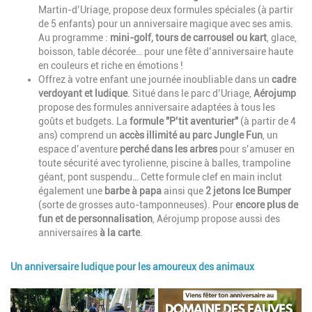
Martin-d’Uriage, propose deux formules spéciales (à partir
de 5 enfants) pour un anniversaire magique avec ses amis.
Au programme :
mini-golf, tours de carrousel ou kart
, glace,
boisson, table décorée… pour une fête d’anniversaire haute
en couleurs et riche en émotions !
Offrez à votre enfant une journée inoubliable dans un
cadre
verdoyant et ludique
. Situé dans le parc d’Uriage,
Aérojump
propose des formules anniversaire adaptées à tous les
goûts et budgets. La
formule "P’tit aventurier"
(à partir de 4
ans) comprend un
accès illimité au parc Jungle Fun
, un
espace d’aventure
perché dans les arbres
pour s’amuser en
toute sécurité avec tyrolienne, piscine à balles, trampoline
géant, pont suspendu… Cette formule clef en main inclut
également une
barbe à papa
ainsi que
2 jetons Ice Bumper
(sorte de grosses auto-tamponneuses). Pour
encore plus de
fun et de personnalisation
, Aérojump propose aussi des
anniversaires
à la carte
.
Un anniversaire ludique pour les amoureux des animaux
Image