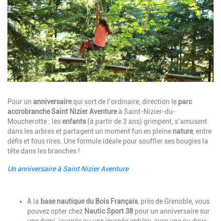
Description
Pour un
anniversaire
qui sort de l’ordinaire, direction le
parc
accrobranche
Saint Nizier Aventure
à
Saint-Nizier-du-
Moucherotte
: les
enfants
(à partir de 3 ans) grimpent, s’amusent
dans les arbres et partagent un moment fun en pleine
nature
, entre
défis et fous rires. Une formule idéale pour souffler ses bougies la
tête dans les branches !
Un anniversaire à Saint Nizier Aventure
Description
À la
base nautique du Bois Français
, près de Grenoble, vous
pouvez opter chez
Nautic Sport 38
pour un anniversaire sur
une demi-journée ou une journée entière, avec une ou deux