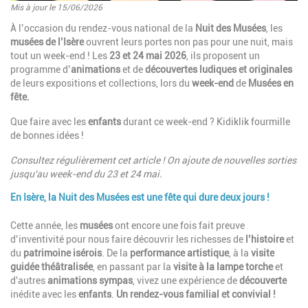
Mis à jour le 15/06/2026
Introduction
À l’occasion du rendez-vous national de la
Nuit des Musées
, les
musées de
l’Isère
ouvrent leurs portes non pas pour une nuit, mais
tout un week-end ! Les
23 et 24 mai 2026
, i
ls
proposent un
programme d’
animations
et de
découvertes ludiques et originales
de leurs expositions et collections, lors du
week-end
de
M
usées en
fête.
Que faire avec les
enfants
durant ce week-end ? Kidiklik fourmille
de bonnes idées !
Consultez régulièrement cet article ! On ajoute de nouvelles sorties
jusqu'au week-end du 23 et 24 mai.
En Isère, la Nuit des Musées est une fête qui dure deux jours !
Paragraphes
Description
Cette année, les
musées
ont encore une fois fait preuve
d’inventivité pour nous faire découvrir les richesses de
l’histoire
et
du
patrimoine isérois
. De la
performance artistique
, à la
visite
guidée théâtralisée
, en passant par la
visite à la lampe torche
et
d'autres
animations sympas
, vivez une expérience de
découverte
inédite avec les
enfants
.
Un rendez-vous familial et convivial !