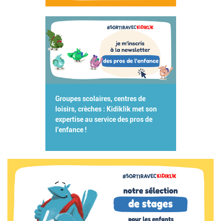
Groupes scolaires, centres de
loisirs, crèches : Kidiklik met son
expertise au service des pros de
l'enfance !