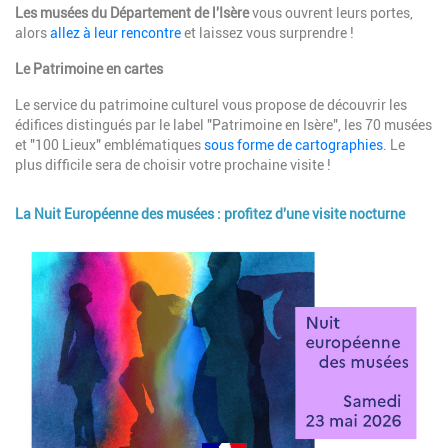
Description
Les musées du Département de l'Isère
vous ouvrent leurs portes,
alors
allez à leur rencontre
et laissez vous surprendre !
Le Patrimoine en cartes
Le service du patrimoine culturel vous propose de découvrir les
édifices distingués par le label "Patrimoine en Isère", les 70 musées
et "100 Lieux" emblématiques
sous forme de cartographies
. Le
plus difficile sera de choisir votre prochaine visite !
La Nuit Européenne des musées : profitez d'une visite nocturne
Image