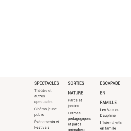
SPECTACLES
SORTIES
ESCAPADE
Théâtre et
NATURE
EN
autres
Parcs et
spectacles
FAMILLE
jardins
Cinéma jeune
Les Vals du
Fermes
public
Dauphiné
pédagogiques
Évènements et
L'Isère à vélo
et parcs
Festivals
en famille
animaliers