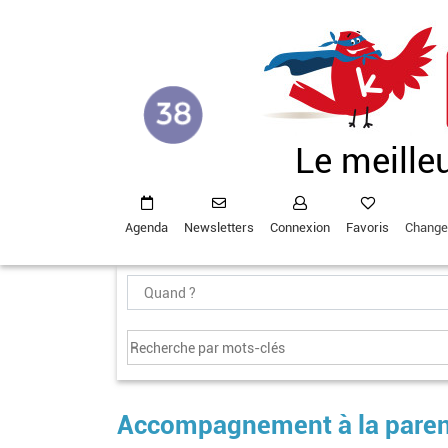
Aller
au
contenu
principal
Le meille
Agenda
Newsletters
Connexion
Favoris
Change
Accompagnement à la parent