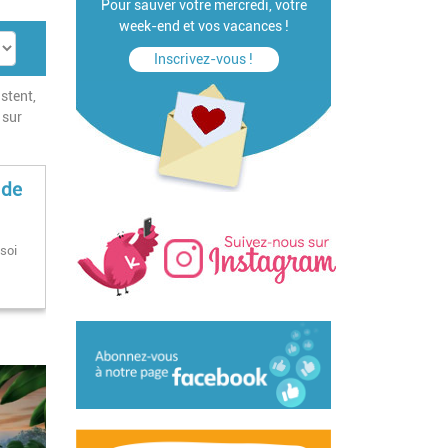
Pour sauver votre mercredi, votre
week-end et vos vacances !
Inscrivez-vous !
istent,
sur
 de
 soi