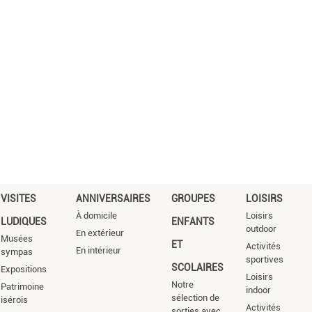
VISITES
ANNIVERSAIRES
GROUPES
LOISIRS
À domicile
Loisirs
LUDIQUES
ENFANTS
outdoor
En extérieur
Musées
ET
Activités
En intérieur
sympas
sportives
SCOLAIRES
Expositions
Loisirs
Notre
Patrimoine
indoor
sélection de
isérois
Activités
sorties avec