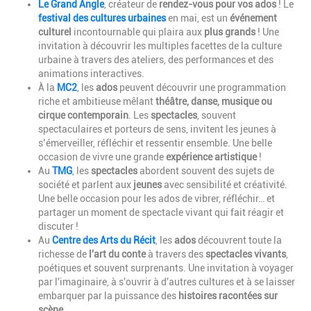
Le Grand Angle
,
créateur de
rendez-vous pour vos ados
!
Le
festival des cultures urbaines
en mai, est un
événement
culturel
incontournable qui plaira aux
plus grands
!
Une
invitation à découvrir les multiples facettes de la culture
urbaine à travers des ateliers, des performances et des
animations interactives.
À la
MC2
, les
ados
peuvent découvrir une programmation
riche et ambitieuse mêlant
théâtre, danse, musique ou
cirque contemporain
. Les
spectacles
, souvent
spectaculaires et porteurs de sens, invitent les jeunes à
s’émerveiller, réfléchir et ressentir ensemble. Une belle
occasion de vivre une grande
expérience artistique
!
Au
TMG
, les
spectacles
abordent souvent des sujets de
société et parlent aux
jeunes
avec sensibilité et créativité.
Une belle occasion pour les ados de vibrer, réfléchir… et
partager un moment de spectacle vivant qui fait réagir et
discuter !
Au
Centre des Arts du Récit
, les
ados
découvrent toute la
richesse de
l'art du conte
à travers des
spectacles vivants
,
poétiques et souvent surprenants. Une invitation à voyager
par l'imaginaire, à s'ouvrir à d'autres cultures et à se laisser
embarquer par la puissance des
histoires racontées sur
scène
.