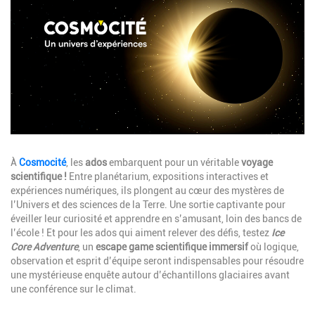
Description
À
Cosmocité
, les
ados
embarquent pour un véritable
voyage
scientifique !
Entre planétarium, expositions interactives et
expériences numériques, ils plongent au cœur des mystères de
l’Univers et des sciences de la Terre. Une sortie captivante pour
éveiller leur curiosité et apprendre en s’amusant, loin des bancs de
l’école ! Et pour les ados qui aiment relever des défis, testez
Ice
Core Adventure
, un
escape game scientifique immersif
où logique,
observation et esprit d’équipe seront indispensables pour résoudre
une mystérieuse enquête autour d’échantillons glaciaires avant
une conférence sur le climat.