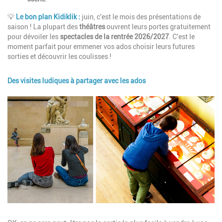
💡
Le bon plan Kidiklik :
juin, c'est le mois des présentations de
saison ! La plupart des
théâtres
ouvrent leurs portes gratuitement
pour dévoiler les
spectacles de la rentrée 2026/2027
. C'est le
moment parfait pour emmener vos ados choisir leurs futures
sorties et découvrir les coulisses !
Des visites ludiques à partager avec les ados
Image