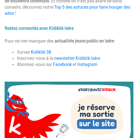
de souvenirs communs
. Et comme on n'est pas avare de bons
conseils, découvrez notre
Top 5 des astuces pour faire bouger des
ados
!
Restez connectés avec Kidiklik Isère
Description
Pour ne rien manquer des
actualités jeune public
en Isère
:
Suivez
Kidiklik 38
Inscrivez-vous à la
newsletter Kidiklik Isère
Abonnez-vous sur
Facebook
et
Instagram
Image