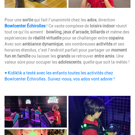
Description
Pour une
sortie
qui fait l’unanimité chez les
ados
, direction
Bowlcenter Échirolles
! Ce vaste complexe de
loisirs indoor
réunit
tout ce qu’ils aiment :
bowling, jeux d’arcade, billards
et même des
expériences de
réalité virtuelle
pour se challenger entre
copains
.
Avec son
ambiance dynamique
, ses nombreuses
activités
et ses
horaires étendus, c’est l’endroit parfait pour partager un
moment
fun en famille
ou laisser les
grands
se retrouver
entre amis
. Une
valeur sûre pour occuper les
adolescents
, quelle que soit la météo !
♥
Kidiklik a testé avec les enfants toutes les activités chez
Bowlcenter Échirolles. Suivez-nous, vos ados vont adorer !
Image