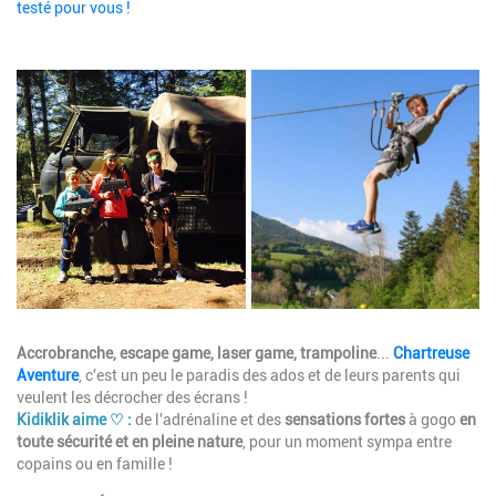
testé pour vous !
Image
Description
Accrobranche, escape game, laser game, trampoline
...
Chartreuse
Aventure
, c'est un peu le paradis des ados et de leurs parents qui
veulent les décrocher des écrans !
Kidiklik aime ♡ :
de l'adrénaline et des
sensations fortes
à gogo
en
toute sécurité et en pleine nature
, pour un moment sympa entre
copains ou en famille !