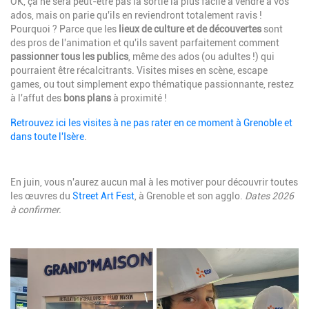
Description
OK, ça ne sera peut-être pas la sortie la plus facile à vendre à vos
ados, mais on parie qu'ils en reviendront totalement ravis !
Pourquoi ? Parce que les
lieux de culture et de découvertes
sont
des pros de l'animation et qu'ils savent parfaitement comment
passionner tous les publics
, même des ados (ou adultes !) qui
pourraient être récalcitrants. Visites mises en scène, escape
games, ou tout simplement expo thématique passionnante, restez
à l'affut des
bons plans
à proximité !
Retrouvez ici les visites à ne pas rater en ce moment à Grenoble et
dans toute l'Isère
.
Description
En juin
, vous n'aurez aucun mal à les motiver pour découvrir toutes
les
œ
uvres du
Street Art Fest
, à Grenoble et son agglo.
Dates 2026
à confirmer.
Image