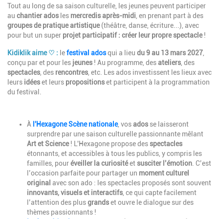
Tout au long de sa saison culturelle,
les jeunes peuvent participer
au
chantier ados
les
mercredis après-midi
, en prenant part à des
groupes de pratique artistique
(théâtre, danse, écriture...), avec
pour but un super
projet participatif : créer leur propre spectacle
!
Kidiklik aime ♡ :
le
festival ados
qui a lieu
du
9 au 13 mars 2027
,
conçu par et pour les
jeunes
! Au programme, des
ateliers
, des
spectacles
, des
rencontres
, etc. Les ados investissent les lieux avec
leurs
idées
et leurs
propositions
et participent à la programmation
du festival.
Description
À
l'Hexagone Scène nationale
, vos
ados
se laisseront
surprendre par une saison culturelle passionnante mêlant
Art et Science
! L'Hexagone propose des
spectacles
étonnants, et accessibles à tous les publics, y compris les
familles, pour
éveiller la curiosité
et
susciter l’émotion
.
C’est
l’occasion parfaite pour partager un
moment culturel
original
avec son ado : les spectacles proposés sont souvent
innovants, visuels et interactifs
, ce qui capte facilement
l’attention des plus
grands
et ouvre le dialogue sur des
thèmes passionnants !