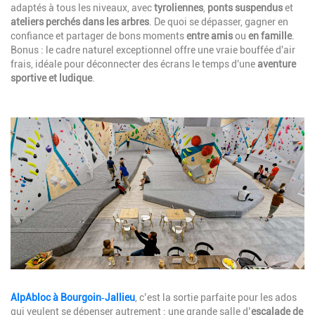
adaptés à tous les niveaux, avec
tyroliennes
,
ponts suspendus
et
ateliers perchés dans les arbres
. De quoi se dépasser, gagner en
confiance et partager de bons moments
entre amis
ou
en famille
.
Bonus : le cadre naturel exceptionnel offre une vraie bouffée d'air
frais, idéale pour déconnecter des écrans le temps d'une
aventure
sportive et ludique
.
Image
Description
AlpAbloc à Bourgoin‑Jallieu
, c’est la sortie parfaite pour les ados
qui veulent se dépenser autrement : une grande salle d’
escalade de