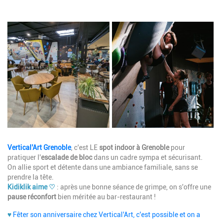
Image
Description
Vertical'Art Grenoble
, c'est LE
spot indoor à Grenoble
pour
pratiquer l'
escalade de bloc
dans un cadre sympa et sécurisant.
On allie sport et détente dans une ambiance familiale, sans se
prendre la tête.
Kidiklik aime ♡
: après une bonne séance de grimpe, on s'offre une
pause réconfort
bien méritée au bar-restaurant !
♥
Fêter son anniversaire chez Vertical'Art, c'est possible et on a