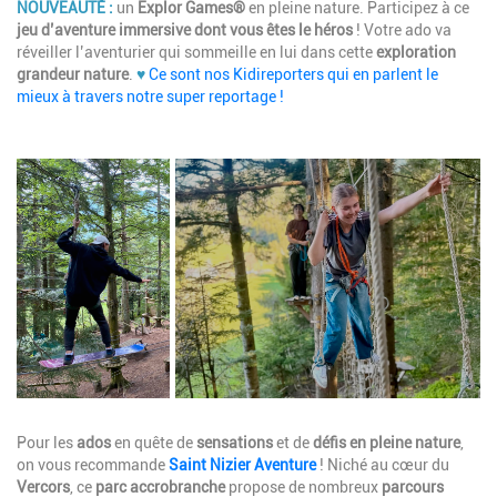
NOUVEAUTÉ :
un
Explor Games®
en pleine nature. Participez à ce
jeu d’aventure immersive dont vous êtes le héros
!
Votre ado
va
réveiller l’aventurier qui sommeille en lui dans cette
exploration
grandeur nature
.
♥
Ce sont nos Kidireporters qui en parlent le
mieux à travers notre super reportage !
Image
Description
Pour les
ados
en quête de
sensations
et de
défis en pleine nature
,
on vous recommande
Saint Nizier Aventure
! Niché au cœur du
Vercors
, ce
parc accrobranche
propose de nombreux
parcours