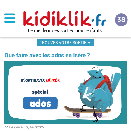
Aller
au
contenu
principal
Le meilleur des sorties pour enfants
TROUVER VOTRE SORTIE ▼
Que faire avec les ados en Isère ?
Image
Mis à jour le 01/06/2026