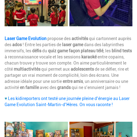
Description
Laser Game Evolution
propose des
activités
qui cartonnent auprès
des
ados
! Entre les parties de
laser game
dans des labyrinthes
immersifs, les
défis
du
quiz game façon plateau télé
, les
blind tests
à reconnaissance vocale et les sessions
karaoké
entre copains,
chacun trouve y trouve son compte. On aime particulièrement le
côté
multiactivités
qui permet aux
adolescents
de se défier, rire et
partager un vrai moment de complicité, loin des écrans. Une
adresse idéale pour une sortie
entre amis
, un anniversaire ou une
activité
en famille
avec des
grands
qui ne s’ennuient jamais !
♥
Les
kidireporters ont testé une journée pleine d’énergie au Laser
Game Evolution Saint-Martin-d’Hères. On vous raconte !
Image