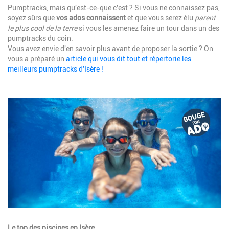
Pumptracks, mais qu'est-ce-que c'est ? Si vous ne connaissez pas,
soyez sûrs que
vos ados connaissent
et que vous serez élu
parent
le plus cool de la terre
si vous les amenez faire un tour dans un des
pumptracks du coin.
Vous avez envie d'en savoir plus avant de proposer la sortie ? On
vous a préparé un
article qui vous dit tout et répertorie les
meilleurs pumptracks d'Isère !
Image
Description
Le top des piscines en Isère